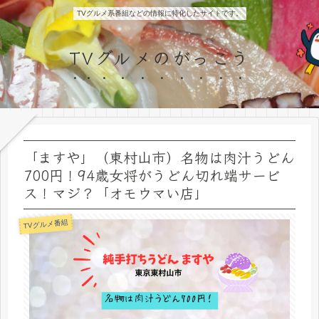
TVグルメ系番組などの情報に特化したサイトです。
TVグルメのがっこう
「ますや」（東村山市）名物は肉汁うどん
700円！94歳女将がうどん切れ端サービ
ス！マジ？「オモウマい店」
TVグルメ番組