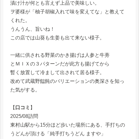
漬け汁が何とも言えず上品で美味しい。
ヲ婆様が「柚子胡椒入れて味を変えてな」と教えて
くれた。
うんうん、旨いね！
この店では山葵も生姜も出て来ない様子。
一緒に供される野菜のかき揚げは人参と牛蒡
とＭＩＸの３パターンだが此方も揚げてから
暫く放置して冷まして出されて居る様子。
改めて武蔵野饂飩のバリエーションの奥深さを知っ
た気がする。
【
口コミ
】
2025/08訪問
東村山駅から15分ほど歩いた場所にある、手打ちの
うどんが頂ける「純手打ちうどん ますや」