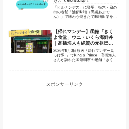
きたて味噌田楽！
「ヒルナンデス」に登場、栃木・蔵の
街の老舗「油伝味噌（田楽あぶで
ん）」で味わう焼きたて味噌田楽を紹
介。豆腐・里芋・こんにゃくを三種の
味噌で食べ比べ、香り高い味噌の深み
と蔵造りの雰囲気を楽しめます。
【帰れマンデー】函館「きく
TVグルメ番組
よ食堂」ウニ・いくら海鮮丼
｜髙橋海人も絶賛の元祖巴丼
とは
2026年8月3日放送『帰れマンデー見
っけ隊‼』でKing & Prince・髙橋海人
さんが訪れた函館朝市の老舗「きくよ
食堂」を紹介。昭和31年創業のこだわ
りや、看板メニュー「元祖函館巴丼」
の値段・口コミ、店舗情報まで詳しく
解説します。
スポンサーリンク