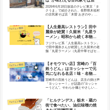
ば”が味わえる古民家そば店
2026年6月18日放送のテレビ東京「タ
クうま」で紹介された、長野県木祖村
の古民家そば店「木曽 おぎのや」。
名物の鴨とうじそば（そばのしゃぶし
ゃぶ）をはじめ、鴨なんそば・ざるそ
ばなど人気メニューや、蔵に泊まれる
【人生最高レストラン】田中
TVグルメ番組
宿泊情報、口コミ・店舗情報まで詳し
麗奈が絶賛！久留米「丸星ラ
くご紹介します。
ーメン」昭和から続く本物の
豚骨とは
フジテレビ系「人生最高レストラン」
で田中麗奈さんが絶賛した久留米の老
舗「丸星ラーメン（丸星中華そばセン
ター）」を徹底紹介。昭和33年創業、
創業以来炊き続ける豚骨100%の濃厚
スープ、替玉・紅しょうが発祥の地と
【オモウマい店】宮崎の「百
TVグルメ番組
しての歴史、メニューや値段、店舗情
姓うどん」はヨッシャーで元
報まで詳しくお届けします。
気になれる名店！味・名物メ
ニュー・楽しみ方まとめ
宮崎市の百姓うどんは、店主の掛け声
「ヨッシャー！」が話題の“ヨッシャ
ーうどん”。やわらか麺とやさしい出
汁の味、名物メニューや楽しみ方をま
とめました。
「ヒルナンデス」栃木・蔵の
TVグルメ番組
街で食べたい、油伝味噌の焼