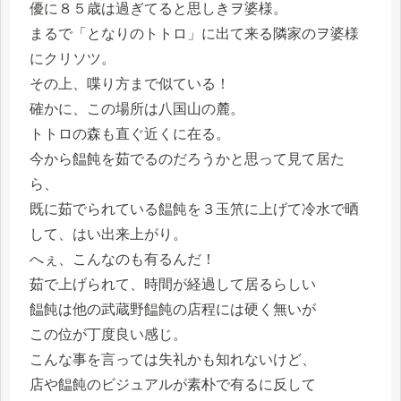
優に８５歳は過ぎてると思しきヲ婆様。
まるで「となりのトトロ」に出て来る隣家のヲ婆様
にクリソツ。
その上、喋り方まで似ている！
確かに、この場所は八国山の麓。
トトロの森も直ぐ近くに在る。
今から饂飩を茹でるのだろうかと思って見て居た
ら、
既に茹でられている饂飩を３玉笊に上げて冷水で晒
して、はい出来上がり。
へぇ、こんなのも有るんだ！
茹で上げられて、時間が経過して居るらしい
饂飩は他の武蔵野饂飩の店程には硬く無いが
この位が丁度良い感じ。
こんな事を言っては失礼かも知れないけど、
店や饂飩のビジュアルが素朴で有るに反して