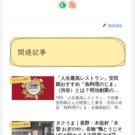
morijiro
関連記事
「人生最高レストラン」安田
TVグルメ番組
顕おすすめ「魚料理のじま」
（渋谷）とは？明治創業の老
舗が1,300円で出す刺身定食！
TBS「人生最高レストラン」で俳優・
安田顕さんが絶賛した東京・渋谷の名
店「魚料理のじま」を徹底紹介。明治
43年創業、毎朝豊洲から仕入れる天然
魚だけにこだわった老舗の刺身定食
（1,300円）や名物の天然ぶり丼、メ
タクうま｜長野・木祖村「木
TVグルメ番組
ニュー、口コミ、アクセスまで詳しく
曽 おぎのや」名物“鴨とうじそ
まとめました。