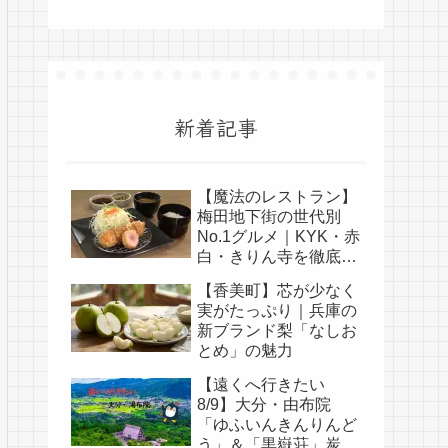
新着記事
【魔法のレストラン】
梅田地下街の世代別
No.1グルメ｜KYK・赤
白・きりん寺を徹底比
較
【香美町】芯が少なく
実がたっぷり｜兵庫の
新ブランド梨「なしお
とめ」の魅力
【遠くへ行きたい
8/9】大分・由布院
「ゆふいんきんりんど
う」＆「黒嶽荘」炭酸