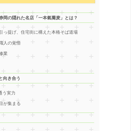
！静岡の隠れた名店「一本氣蕎麦」とは？
引っ提げ、住宅街に構えた本格そば道場
職人の覚悟
修業
と向き合う
通う実力
目が集まる