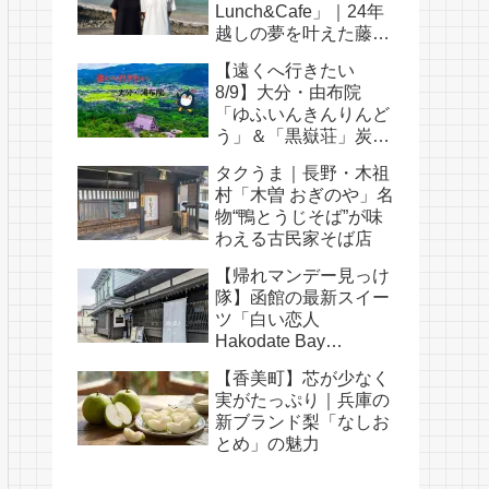
Lunch&Cafe」｜24年
越しの夢を叶えた藤田
耕司さん夫婦の物語
【遠くへ行きたい
8/9】大分・由布院
「ゆふいんきんりんど
う」＆「黒嶽荘」炭酸
そうめんの涼旅
タクうま｜長野・木祖
村「木曽 おぎのや」名
物“鴨とうじそば”が味
わえる古民家そば店
【帰れマンデー見っけ
隊】函館の最新スイー
ツ「白い恋人
Hakodate Bay
Museum」｜人気メニ
【香美町】芯が少なく
ュー・口コミ・白い恋
実がたっぷり｜兵庫の
人の歴史まとめ
新ブランド梨「なしお
とめ」の魅力