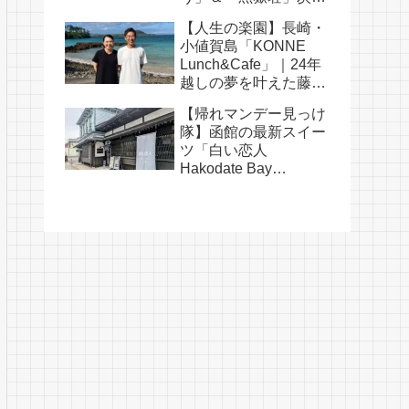
そうめんの涼旅
【人生の楽園】長崎・
小値賀島「KONNE
Lunch&Cafe」｜24年
越しの夢を叶えた藤田
耕司さん夫婦の物語
【帰れマンデー見っけ
隊】函館の最新スイー
ツ「白い恋人
Hakodate Bay
Museum」｜人気メニ
ュー・口コミ・白い恋
人の歴史まとめ