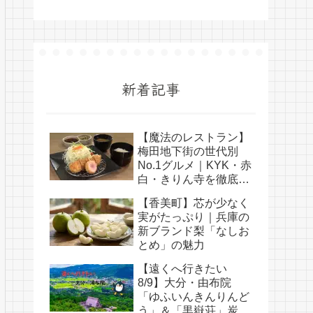
新着記事
【魔法のレストラン】
梅田地下街の世代別
No.1グルメ｜KYK・赤
白・きりん寺を徹底比
較
【香美町】芯が少なく
実がたっぷり｜兵庫の
新ブランド梨「なしお
とめ」の魅力
【遠くへ行きたい
8/9】大分・由布院
「ゆふいんきんりんど
う」＆「黒嶽荘」炭酸