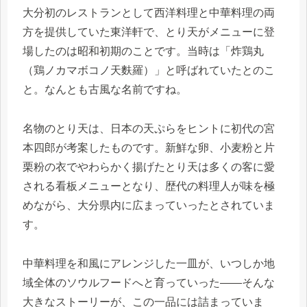
大分初のレストランとして西洋料理と中華料理の両
方を提供していた東洋軒で、とり天がメニューに登
場したのは昭和初期のことです。当時は「炸鶏丸
（鶏ノカマボコノ天麩羅）」と呼ばれていたとのこ
と。なんとも古風な名前ですね。
名物のとり天は、日本の天ぷらをヒントに初代の宮
本四郎が考案したものです。新鮮な卵、小麦粉と片
栗粉の衣でやわらかく揚げたとり天は多くの客に愛
される看板メニューとなり、歴代の料理人が味を極
めながら、大分県内に広まっていったとされていま
す。
中華料理を和風にアレンジした一皿が、いつしか地
域全体のソウルフードへと育っていった——そんな
大きなストーリーが、この一品には詰まっていま