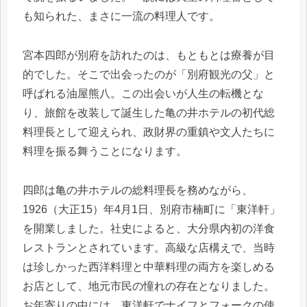
も知られた、まさに一流の料理人です。
宮本四郎が別府を訪れたのは、もともとは療養が目
的でした。そこで出会ったのが「別府観光の父」と
呼ばれる油屋熊八。この出会いが人生の転機とな
り、旅館を改装して誕生した亀の井ホテルの初代総
料理長として迎えられ、政財界の重鎮や文人たちに
料理を振る舞うことになります。
四郎は亀の井ホテルの総料理長を務めながら、
1926（大正15）年4月1日、別府市楠町に「東洋軒」
を開業しました。社史によると、大分県内初の洋食
レストランとされています。高級な店構えで、当時
は珍しかった西洋料理と中華料理の両方を楽しめる
お店として、地元市民の憧れの存在となりました。
お年寄りの中には、東洋軒でナイフとフォークの使