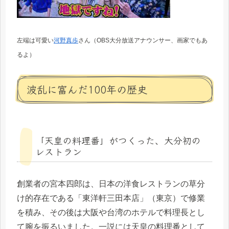
左端は可愛い
河野真歩
さん（OBS大分放送アナウンサー、画家でもあ
るよ）
波乱に富んだ100年の歴史
「天皇の料理番」がつくった、大分初の
レストラン
創業者の宮本四郎は、日本の洋食レストランの草分
け的存在である「東洋軒三田本店」（東京）で修業
を積み、その後は大阪や台湾のホテルで料理長とし
て腕を振るいました。一説には天皇の料理番として