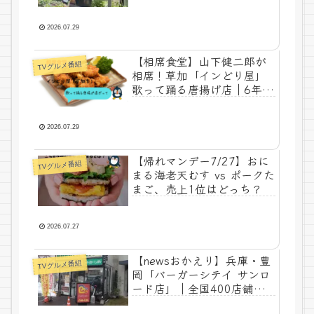
席
2026.07.29
【相席食堂】山下健二郎が
TVグルメ番組
相席！草加「インどり屋」
歌って踊る唐揚げ店｜6年連
続金賞の実力
2026.07.29
【帰れマンデー7/27】おに
TVグルメ番組
まる海老天むす vs ポークた
まご、売上1位はどっち？
2026.07.27
【newsおかえり】兵庫・豊
TVグルメ番組
岡「バーガーシテイ サンロ
ード店」｜全国400店舗か
ら生き残った奇跡の1軒