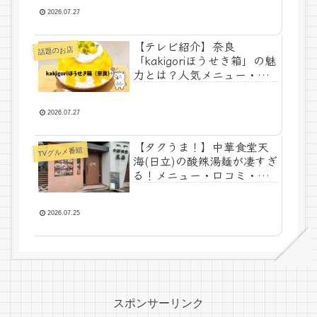
2026.07.27
【テレビ紹介】奈良
話題のお店
「kakigoriほうせき箱」の魅
力とは？人気メニュー・ア
クセス・あをによしで行く
奈良旅
2026.07.27
【タクうま！】中華食堂天
TVグルメ番組
海(日立)の酸辣湯麺が凄すぎ
る！メニュー・口コミ・ア
クセス
2026.07.25
スポンサーリンク