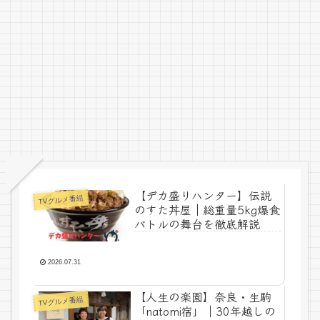
【デカ盛りハンター】伝説
TVグルメ番組
のすた丼屋｜総重量5kg爆食
バトルの舞台を徹底解説
2026.07.31
【人生の楽園】奈良・生駒
TVグルメ番組
「natomi宿」｜30年越しの