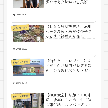
夢を叶えた姉妹の古民家ゲ
ストハウス
2026.07.31
【おとな時間研究所】旭川
グルメの達人
ハーブ農家・石田佳奈子さ
んとは？経歴から売上・家
族まで徹底解説
2026.07.31
【街かど・トレジャー】ま
TVグルメ番組
すだおかだ増田が香芝を散
策｜からあげ名店＆うどん
屋の隠れ人気メニューとは
2026.07.29
【相席食堂】草加市の町中
TVグルメ番組
華「珍楽」まとめ｜山下健
二郎が絶品ハンバーグに相