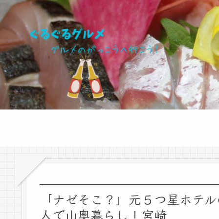
「ナゼそこ？」元５つ星ホテルの
人で山奥暮らし！宮崎