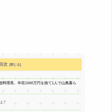
目次
料理長、年収1000万円を捨て1人で山奥暮ら
は？