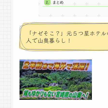
まとめ
「ナゼそこ？」元５つ星ホテルの
人で山奥暮らし！