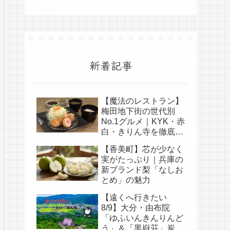
新着記事
【魔法のレストラン】
梅田地下街の世代別
No.1グルメ｜KYK・赤
白・きりん寺を徹底比
較
【香美町】芯が少なく
実がたっぷり｜兵庫の
新ブランド梨「なしお
とめ」の魅力
【遠くへ行きたい
8/9】大分・由布院
「ゆふいんきんりんど
う」＆「黒嶽荘」炭酸