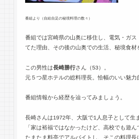
番組より（自給自足の秘境料理の数々）
番組では宮崎県の山奥に移住し、電気・ガス
てた理由、その後の山奥での生活、秘境食材
この男性は
長崎勝行
さん（53）。
元５つ星ホテルの総料理長。恰幅のいい魅力
番組情報から経歴を辿ってみましょう。
長崎さんは1972年、大阪で1人息子として
「家は裕福ではなかったけど、高校でも遊ん
たまたま料亭でアルバイトし、そこの料理長