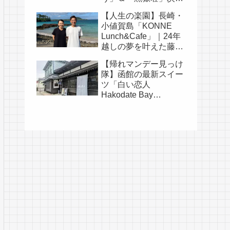
そうめんの涼旅
【人生の楽園】長崎・
小値賀島「KONNE
Lunch&Cafe」｜24年
越しの夢を叶えた藤田
耕司さん夫婦の物語
【帰れマンデー見っけ
隊】函館の最新スイー
ツ「白い恋人
Hakodate Bay
Museum」｜人気メニ
ュー・口コミ・白い恋
人の歴史まとめ