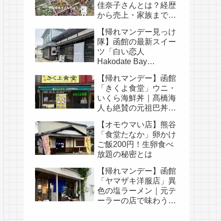
佳奈子さんとは？経歴
から売上・家族まで徹
底解説
【帰れマンデー見っけ
隊】函館の最新スイー
ツ「白い恋人
Hakodate Bay
Museum」｜人気メニ
【帰れマンデー】函館
ュー・口コミ・白い恋
「きくよ食堂」ウニ・
人の歴史まとめ
いくら海鮮丼｜髙橋海
人も絶賛の元祖巴丼と
は
【オモウマい店】熊谷
「食堂たなか」卵かけ
ご飯200円！生卵食べ
放題の秘密とは
【帰れマンデー】函館
「ヤマザキ洋服店」異
色の塩ラーメン｜元テ
ーラーの店で味わう貝
柱の卵かけご飯