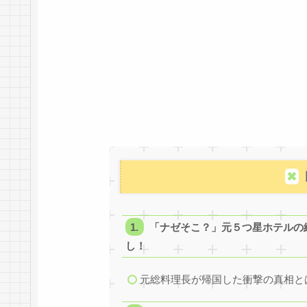
「ナゼそこ？」元５つ星ホテルの総
し！
元総料理長が帰国した衝撃の真相と