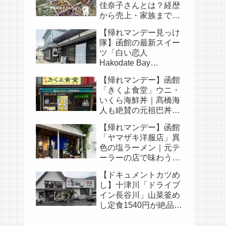
佳奈子さんとは？経歴
から売上・家族まで徹
底解説
【帰れマンデー見っけ
隊】函館の最新スイー
ツ「白い恋人
Hakodate Bay
Museum」｜人気メニ
【帰れマンデー】函館
ュー・口コミ・白い恋
「きくよ食堂」ウニ・
人の歴史まとめ
いくら海鮮丼｜髙橋海
人も絶賛の元祖巴丼と
は
【帰れマンデー】函館
「ヤマザキ洋服店」異
色の塩ラーメン｜元テ
ーラーの店で味わう貝
柱の卵かけご飯
【ドキュメントカツめ
し】十津川「ドライブ
イン長谷川」山菜釜め
し定食1540円が絶品｜
民宿やまとやも紹介