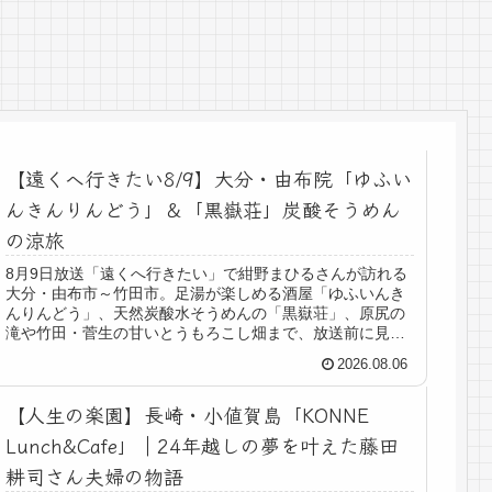
【遠くへ行きたい8/9】大分・由布院「ゆふい
んきんりんどう」＆「黒嶽荘」炭酸そうめん
の涼旅
8月9日放送「遠くへ行きたい」で紺野まひるさんが訪れる
大分・由布市～竹田市。足湯が楽しめる酒屋「ゆふいんき
んりんどう」、天然炭酸水そうめんの「黒嶽荘」、原尻の
滝や竹田・菅生の甘いとうもろこし畑まで、放送前に見ど
ころをチェック。
2026.08.06
【人生の楽園】長崎・小値賀島「KONNE
Lunch&Cafe」｜24年越しの夢を叶えた藤田
耕司さん夫婦の物語