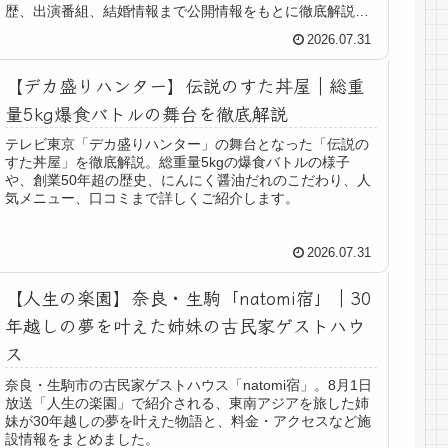
歴、出演番組、結婚情報まで公開情報をもとに徹底解説し
ます。
2026.07.31
【デカ盛りハンター】伝説のすた丼屋｜総重
量5kg爆食バトルの舞台を徹底解説
テレビ東京「デカ盛りハンター」の舞台となった「伝説の
すた丼屋」を徹底解説。総重量5kgの爆食バトルの様子
や、創業50年超の歴史、にんにく醤油だれのこだわり、人
気メニュー、口コミまで詳しくご紹介します。
2026.07.31
【人生の楽園】奈良・生駒「natomi宿」｜30
年越しの夢を叶えた姉妹の古民家ゲストハウ
ス
奈良・生駒市の古民家ゲストハウス「natomi宿」。8月1日
放送「人生の楽園」で紹介される、東南アジアを旅した姉
妹が30年越しの夢を叶えた物語と、料金・アクセスなど施
設情報をまとめました。