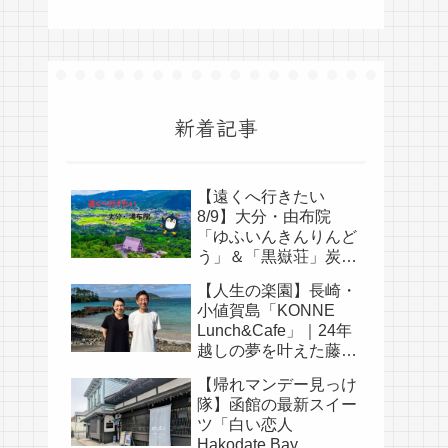
新着記事
【遠くへ行きたい
8/9】大分・由布院
「ゆふいんきんりんど
う」＆「黒嶽荘」炭酸
そうめんの涼旅
【人生の楽園】長崎・
小値賀島「KONNE
Lunch&Cafe」｜24年
越しの夢を叶えた藤田
耕司さん夫婦の物語
【帰れマンデー見っけ
隊】函館の最新スイー
ツ「白い恋人
Hakodate Bay