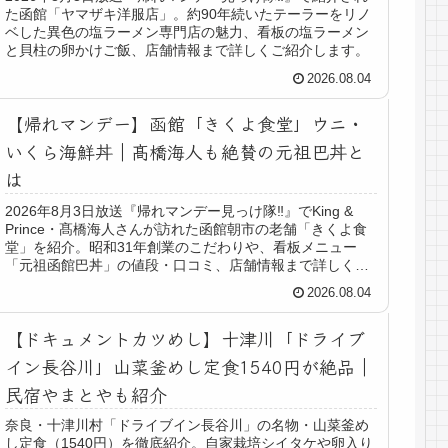
た函館「ヤマザキ洋服店」。約90年続いたテーラーをリノ
ベした異色の塩ラーメン専門店の魅力、看板の塩ラーメン
と貝柱の卵かけご飯、店舗情報まで詳しくご紹介します。
2026.08.04
【帰れマンデー】函館「きくよ食堂」ウニ・
いくら海鮮丼｜髙橋海人も絶賛の元祖巴丼と
は
2026年8月3日放送『帰れマンデー見っけ隊‼』でKing &
Prince・髙橋海人さんが訪れた函館朝市の老舗「きくよ食
堂」を紹介。昭和31年創業のこだわりや、看板メニュー
「元祖函館巴丼」の値段・口コミ、店舗情報まで詳しく解
説します。
2026.08.04
【ドキュメントカツめし】十津川「ドライブ
イン長谷川」山菜釜めし定食1540円が絶品｜
民宿やまとやも紹介
奈良・十津川村「ドライブイン長谷川」の名物・山菜釜め
し定食（1540円）を徹底紹介。自家栽培シイタケや卵入り