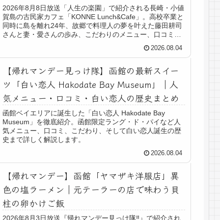
2026年8月8日放送「人生の楽園」で紹介される長崎・小値
賀島の古民家カフェ「KONNE Lunch&Cafe」。高校卒業と
同時に島を離れ24年、故郷で料理人の夢を叶えた藤田耕司
さんと妻・愛さんの歩み、こだわりのメニュー、口コミ、
店舗情報まで詳しくまとめました。
2026.08.04
【帰れマンデー見っけ隊】函館の最新スイー
ツ「白い恋人 Hakodate Bay Museum」｜人
気メニュー・口コミ・白い恋人の歴史まとめ
函館ベイエリアに誕生した「白い恋人 Hakodate Bay
Museum」を徹底紹介。函館限定ラング・ド・パイなど人
気メニュー、口コミ、こだわり、そして白い恋人誕生の歴
史まで詳しく解説します。
2026.08.04
【帰れマンデー】函館「ヤマザキ洋服店」異
色の塩ラーメン｜元テーラーの店で味わう貝
柱の卵かけご飯
2026年8月3日放送『帰れマンデー見っけ隊‼』で紹介され