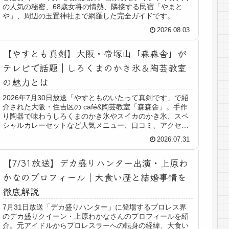
の人気の秘密、68歳女将の情熱、隣接する民宿「やまと
や」、周辺の玉置神社まで網羅した完全ガイドです。
2026.08.03
【やすとも真剣】大阪・帝塚山「森森舎」が
テレビで話題｜しろくまのかき氷＆陶芸教室
の魅力とは
2026年7月30日放送「やすとものいたって真剣です」で紹
介された大阪・住吉区の café&陶芸教室「森森舎」。手作
り陶器で味わうしろくまのかき氷やスイカのかき氷、スペ
シャルカレーセットなど人気メニュー、口コミ、アクセス
情報まで詳しくご紹介します。
2026.07.31
【7/31放送】デカ盛りハンター出演・上原わ
かなのプロフィール｜大食い歴と結婚事情を
徹底解説
7月31日放送「デカ盛りハンター」に登場するプロレス界
のデカ盛りクイーン・上原わかなさんのプロフィールを紹
介。元アイドルからプロレスラーへの転身の経緯、大食い