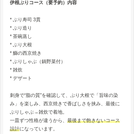
伊根ぶりコース（要予約）内容
* ぶり寿司 3貫
* ぶり造り
* 茶碗蒸し
* ぶり大根
* 鰤の西京焼き
* ぶりしゃぶ（鍋野菜付）
* 雑炊
* デザート
刺身で“脂の質”を確認して、ぶり大根で「旨味の染
み」を楽しみ、西京焼きで香ばしさを挟み、最後に
ぶりしゃぶ→雑炊で着地。
一皿ずつ性格が違うから、
最後まで飽きないコース
設計
になっています。