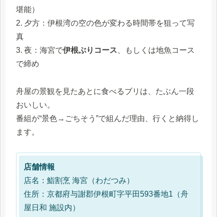
堪能）
2. 夕方：伊根湾の空の色が変わる時間帯を狙って写
真
3. 夜：海宮で
伊根ぶりコース
、もしくは地魚コース
で締め
舟屋の景観を見たあとに食べるブリは、たぶん一段
おいしい。
番組が“景色→ごちそう”で組んだ理由、行くと納得し
ます。
店舗情報
店名：鮨割烹 海宮（わだつみ）
住所：京都府与謝郡伊根町字平田593番地1（舟
屋日和 施設内）