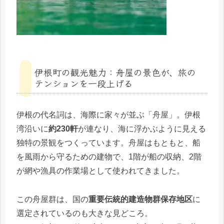
伊根町の観光魅力：舟屋の景色が、旅の
テンションを一段上げる
伊根の代名詞は、海際に家々が並ぶ「舟屋」。伊根
湾沿いに
約230軒
が連なり、海に浮かぶように見える
独特の景観をつくっています。舟屋はもともと、船
を風雨から守るための建物で、1階が船の収納、2階
が網や漁具の作業場として使われてきました。
この舟屋群は、国の
重要伝統的建造物群保存地区
に
選定されているのも大きな見どころ。