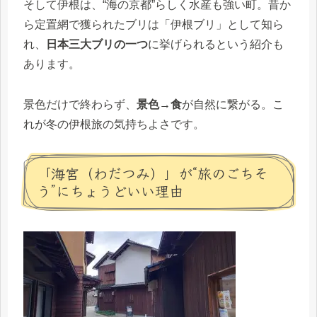
そして伊根は、“海の京都”らしく水産も強い町。昔か
ら定置網で獲られたブリは「伊根ブリ」として知ら
れ、
日本三大ブリの一つ
に挙げられるという紹介も
あります。
景色だけで終わらず、
景色→食
が自然に繋がる。こ
れが冬の伊根旅の気持ちよさです。
「海宮（わだつみ）」が“旅のごちそ
う”にちょうどいい理由