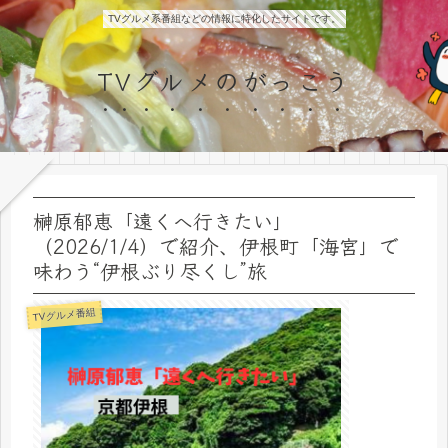
TVグルメ系番組などの情報に特化したサイトです。
TVグルメのがっこう
榊原郁恵「遠くへ行きたい」
（2026/1/4）で紹介、伊根町「海宮」で
味わう“伊根ぶり尽くし”旅
TVグルメ番組