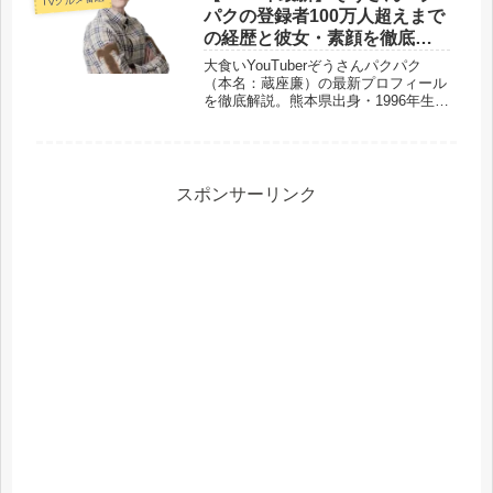
パクの登録者100万人超えまで
の経歴と彼女・素顔を徹底紹
介
大食いYouTuberぞうさんパクパク
（本名：蔵座廉）の最新プロフィール
を徹底解説。熊本県出身・1996年生ま
れで、2025年にチャンネル登録者100
万人を突破。「世界くらべてみたら」
メキシコ編への出演経緯や、テレビ東
京「デカ盛りハンター」での世界挑
戦、気になる彼女の情報まで、経歴の
スポンサーリンク
すべてをまとめました。