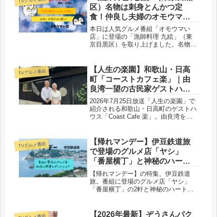
区）名物は刺身とんかつ定
食！仲良し夫婦のオモウマい
店、孤独のグルメにも！
本日は人気グルメ番組「オモウマい
店」に登場の「漁師料理 九絵」（東
京目黒区）を取り上げました。名物は
刺身とんかつ定食です！他にも絶品メ
ニューがいろいろ。仲良し夫婦が切り
盛りしています。孤独のグルメにも登
【人生の楽園】和歌山・日高
TVグルメ番組
場した名店ですよ！
町「コーストカフェ楽」｜由
良湾一望の古民家ゲストハウ
ス完全ガイド
2026年7月25日放送「人生の楽園」で
紹介される和歌山・日高町のゲストハ
ウス「Coast Cafe 楽」。由良湾を望
む古民家宿の魅力、夕食・朝食・ラン
チ・スイーツ情報、白崎海洋公園など
周辺観光スポット、施設情報とアクセ
【帰れマンデー】伊豆鉄道旅
TVグルメ番組
スまで詳しく解説します。
で登場のグルメ店「ヤシ」
「番屋横丁」と神秘のハート
型開運スポットとは？
【帰れマンデー】の特集、伊豆鉄道
旅。番組に登場のグルメ店「ヤシ」
「番屋横丁」の2軒と神秘のハート型
開運スポットについて、取り上げまし
た。旅行シーズンにピッタリの内容を
まとめました。
【2026年最新】ぞうさんパク
TVグルメ番組