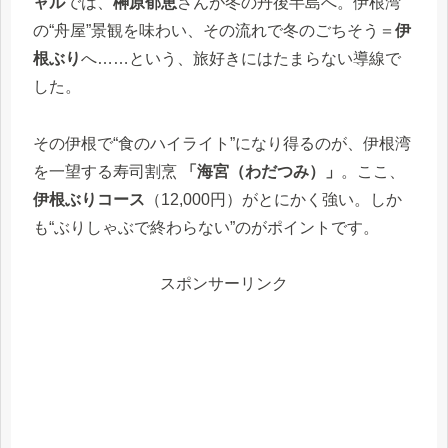
ャル
では、
榊󠄀原郁恵
さんが冬の丹後半島へ。伊根湾
の“舟屋”景観を味わい、その流れで冬のごちそう＝
伊
根ぶり
へ……という、旅好きにはたまらない導線で
した。
その伊根で“食のハイライト”になり得るのが、伊根湾
を一望する寿司割烹
「海宮（わだつみ）」
。ここ、
伊根ぶりコース
（12,000円）がとにかく強い。しか
も“ぶりしゃぶで終わらない”のがポイントです。
スポンサーリンク