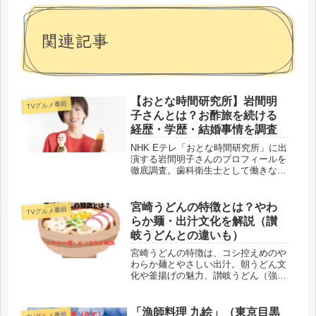
関連記事
【おとな時間研究所】岩間明
TVグルメ番組
子さんとは？お酢旅を続ける
経歴・学歴・結婚事情を調査
NHK Eテレ「おとな時間研究所」に出
演する岩間明子さんのプロフィールを
徹底調査。歯科衛生士として働きなが
ら「全国お酢旅」を続ける異色の経
歴、東京農業大学での研究生活、保有
資格、そして結婚しているのかまで、
宮崎うどんの特徴とは？やわ
TVグルメ番組
わかりやすくまとめてご紹介します。
らか麺・出汁文化を解説（讃
岐うどんとの違いも）
宮崎うどんの特徴は、コシ控えめのや
わらか麺とやさしい出汁。朝うどん文
化や釜揚げの魅力、讃岐うどん（強い
コシ）との違いを分かりやすく解説し
ます。
「漁師料理 九絵」（東京目黒
TVグルメ番組