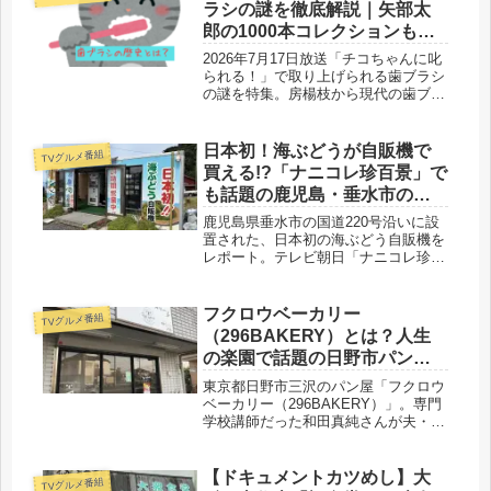
ラシの謎を徹底解説｜矢部太
郎の1000本コレクションも紹
介
2026年7月17日放送「チコちゃんに叱
られる！」で取り上げられる歯ブラシ
の謎を特集。房楊枝から現代の歯ブラ
シまでの歴史と、1000本以上を集める
芸能界一の歯ブラシマニア・矢部太郎
さん（カラテカ）のコレクションエピ
日本初！海ぶどうが自販機で
TVグルメ番組
ソードを紹介します。
買える!?「ナニコレ珍百景」で
も話題の鹿児島・垂水市の珍
スポット
鹿児島県垂水市の国道220号沿いに設
置された、日本初の海ぶどう自販機を
レポート。テレビ朝日「ナニコレ珍百
景」にも登場した話題のスポットで、
桜島を一望しながら鮮度抜群の海ぶど
う（1,000円）やヒラメを24時間購入
フクロウベーカリー
TVグルメ番組
できます。運営する森水産のフードロ
（296BAKERY）とは？人生
スへの取り組みも必見です。
の楽園で話題の日野市パン
屋・和田夫妻の挑戦
東京都日野市三沢のパン屋「フクロウ
ベーカリー（296BAKERY）」。専門
学校講師だった和田真純さんが夫・真
輝さんと2022年に開業。北海道小麦を
使った人気No.1「とろとろ牛すじカレ
ーパン」や店舗情報、口コミも紹介し
【ドキュメントカツめし】大
TVグルメ番組