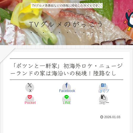
TVグルメ系番組などの情報に特化したサイトです。
TVグルメのがっこう
「ポツンと一軒家」初海外ロケ・ニュージ
ーランドの家は海沿いの秘境！陸路なし
X
Facebook
はてブ
Pocket
LINE
コピー
2026.01.03