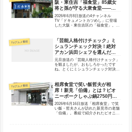
ます。
阪・東住吉「福食堂」85歳女
将と孫が守る大衆食堂——安
くて旨いランチ定食
2026年6月8日放送の4チャンネル
TV「ドキュメントカツめし」に登場
した大阪・東住吉区の「福食堂」。85
歳のパワフル女将・宮下洋子さんと孫
が二人三脚で切り盛りする大衆食堂
は、チキン南蛮定食900円、豚生姜焼
「芸能人格付けチェック」ミ
TVグルメ番組
き定食850円など全定食が1,000円以
シュランチェック対決！絶対
下。手づくり自家製ポン酢やおかわり
アカン浜田シェフを選んだの
自由のご飯・粕汁など、昭和の「おふ
は？
くろの味」が今も息づく南田辺の名店
元旦放送の「芸能人格付けチェック」
です。
を観ましたが、おもしろかったです
ね。とくにミシュランチェック対決！
は傑作でした。絶対アカン浜田シェフ
を選んだのは？これが笑っちゃいまし
たよ。
相席食堂で笑い飯哲夫が相
TVグルメ番組
席！新見「伯備」とは？ピオ
ニーポークしゃぶ鍋2750円の
名物店を紹介
2026年6月16日放送「相席食堂」で笑
い飯・哲夫さんが訪れた新見市の老舗
「伯備」。番組で紹介されたピオニー
ポークしゃぶ鍋2750円をはじめ、特徴
やメニュー、コース料理、料金、口コ
ミまで詳しくまとめました。