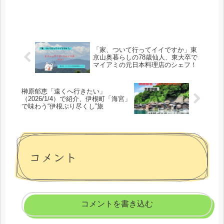
「家、ついて行ってイイですか」東
京山奥暮らしの78歳仙人、東大卒で
マイアミの元日本料理店のシェフ！
榊原郁恵「遠くへ行きたい」
（2026/1/4）で紹介、伊根町「海宮」
で味わう“伊根ぶり尽くし”旅
コメント
コメントを書き込む