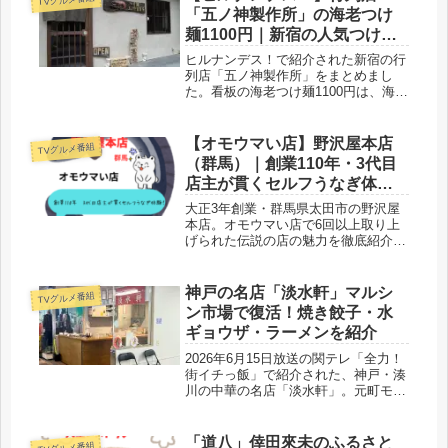
城山麓の食材へのこだわりと本場仕込
「五ノ神製作所」の海老つけ
みの薪窯ピッツァを、メニュー・価
麺1100円｜新宿の人気つけ麺
格・口コミとともにご紹介します。
を徹底紹介
ヒルナンデス！で紹介された新宿の行
列店「五ノ神製作所」をまとめまし
た。看板の海老つけ麺1100円は、海老
の頭を焙煎した濃厚スープと自家製極
太麺が絶品。こだわりやメニュー、口
コミ、アクセス情報も詳しく紹介しま
【オモウマい店】野沢屋本店
TVグルメ番組
す。
（群馬）｜創業110年・3代目
店主が貫くセルフうなぎ体験
の全貌
大正3年創業・群馬県太田市の野沢屋
本店。オモウマい店で6回以上取り上
げられた伝説の店の魅力を徹底紹介。
うなぎを自分で捕って焼くセルフスタ
イルの詳細から、店主・野沢武さんの
生い立ちや経歴まで、訪問前に知って
神戸の名店「淡水軒」マルシ
TVグルメ番組
おきたい情報を網羅しました。
ン市場で復活！焼き餃子・水
ギョウザ・ラーメンを紹介
2026年6月15日放送の関テレ「全力！
街イチっ飯」で紹介された、神戸・湊
川の中華の名店「淡水軒」。元町モト
コーで50年以上愛され、マルシン市場
で復活した名店の味噌ダレ焼き餃子、
スープなしの水ギョウザ、醤油ラーメ
「道八」倖田來未のふるさと
TVグルメ番組