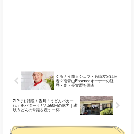
ぐるナイ鉄人シェフ・薮崎友宏は何
者？南青山Essenceオーナーの経
歴・妻・受賞歴を調査
ZIPでも話題！香川「うどんバカ一
代」釜バターうどん560円の魅力｜讃
岐うどんの常識を覆す一杯