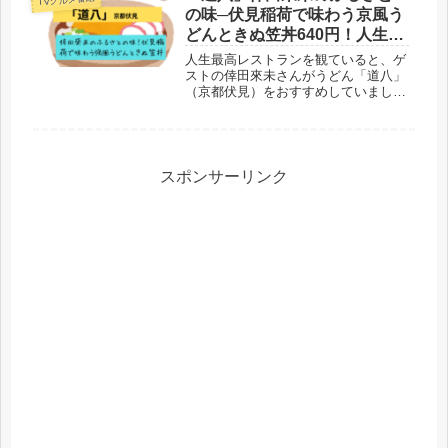
ンの魅力や口コミ、店舗情報をご紹介
の味─伏見稲荷で味わう京風う
します。
どんときぬ笠丼640円！人生最
高レストラン
人生最高レストランを観ていると、ゲ
ストの倖田來未さんがうどん「道八」
（京都伏見）をおすすめしていまし
た。彼女が家族で通っていた人気店。
好物はここの「きぬがさ丼」（玉子
丼）640円だって。“ふるさとの味”─伏
見稲荷で味わう京風うどんときぬがさ
丼をご紹介です。
スポンサーリンク