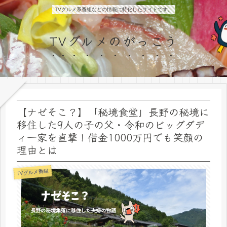
TVグルメ系番組などの情報に特化したサイトです。
TVグルメのがっこう
【ナゼそこ？】「秘境食堂」長野の秘境に
移住した9人の子の父・令和のビッグダデ
ィ一家を直撃！借金1000万円でも笑顔の
理由とは
TVグルメ番組