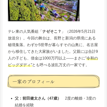
テレ東の人気番組「
ナゼそこ？
」（2026年5月21日
放送分）。今回の舞台は、長野と新潟の県境にある
秘境集落。わずか5世帯が暮らすその山奥に、名古屋
から移住してきた大家族がいました。父親には合計9
人の子ども、借金は1000万円以上——まさに”
令和の
ビッグダディ”
とも呼べる波乱万丈の一家です。
一家のプロフィール
父：前田健太さん（47歳）
2度の離婚・3度の
結婚を経験