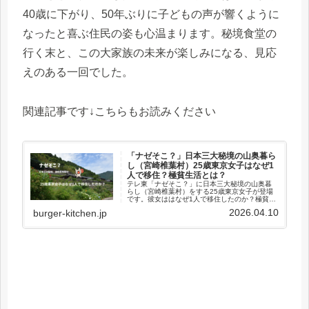
40歳に下がり、50年ぶりに子どもの声が響くように
なったと喜ぶ住民の姿も心温まります。秘境食堂の
行く末と、この大家族の未来が楽しみになる、見応
えのある一回でした。
関連記事です↓こちらもお読みください
「ナゼそこ？」日本三大秘境の山奥暮ら
し（宮崎椎葉村）25歳東京女子はなぜ1
人で移住？極貧生活とは？
テレ東「ナゼそこ？」に日本三大秘境の山奥暮
らし（宮崎椎葉村）をする25歳東京女子が登場
です。彼女ははなぜ1人で移住したのか？極貧生
活とは？たくましい生活に密着。興味深い内容
2026.04.10
burger-kitchen.jp
をまとめました。