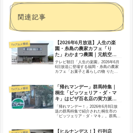
関連記事
【2026年6月放送】人生の楽
TVグルメ番組
園・糸島の農家カフェ「り
た」わかまつ農園｜元航空整
備士が移住して作った自然派
テレビ朝日「人生の楽園」2026年6月
カフェとは？
6日放送に登場する福岡・糸島の農家
カフェ「お菓子と暮らしの物 りた」
をご紹介。元航空整備士の若松潤哉さ
んが東京から移住して始めたわかまつ
農園直営店。無農薬野菜の天然酵母ピ
「帰れマンデー」群馬特集｜
TVグルメ番組
ザやオリーブスイーツが味わえます。
桐生「ピッツェリア・ダ・マ
アクセス・営業時間も掲載。
キ」はピザ百名店の実力派！
本物のナポリピッツァとは？
「帰れマンデー！」2026年6月8日放
送の群馬特集で紹介された桐生市の
「ピッツェリア・ダ・マキ」。群馬県
初の"真のナポリピッツァ協会"認定店
として知られ、食べログ「ピザ百名
店」にも選出された実力派。地元・赤
【ヒルナンデス！】行列店
TVグルメ番組