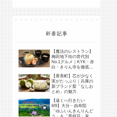
新着記事
【魔法のレストラン】
梅田地下街の世代別
No.1グルメ｜KYK・赤
白・きりん寺を徹底比
較
【香美町】芯が少なく
実がたっぷり｜兵庫の
新ブランド梨「なしお
とめ」の魅力
【遠くへ行きたい
8/9】大分・由布院
「ゆふいんきんりんど
う」＆「黒嶽荘」炭酸