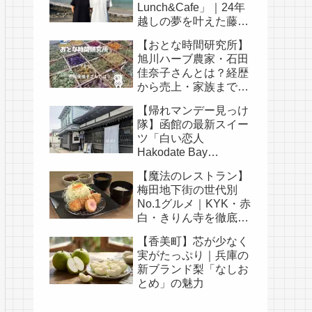
Lunch&Cafe」｜24年
越しの夢を叶えた藤田
耕司さん夫婦の物語
【おとな時間研究所】
旭川ハーブ農家・石田
佳奈子さんとは？経歴
から売上・家族まで徹
底解説
【帰れマンデー見っけ
隊】函館の最新スイー
ツ「白い恋人
Hakodate Bay
Museum」｜人気メニ
【魔法のレストラン】
ュー・口コミ・白い恋
梅田地下街の世代別
人の歴史まとめ
No.1グルメ｜KYK・赤
白・きりん寺を徹底比
較
【香美町】芯が少なく
実がたっぷり｜兵庫の
新ブランド梨「なしお
とめ」の魅力