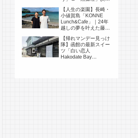
そうめんの涼旅
【人生の楽園】長崎・
小値賀島「KONNE
Lunch&Cafe」｜24年
越しの夢を叶えた藤田
耕司さん夫婦の物語
【帰れマンデー見っけ
隊】函館の最新スイー
ツ「白い恋人
Hakodate Bay
Museum」｜人気メニ
ュー・口コミ・白い恋
人の歴史まとめ