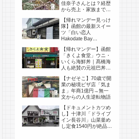
佳奈子さんとは？経歴
から売上・家族まで徹
底解説
【帰れマンデー見っけ
隊】函館の最新スイー
ツ「白い恋人
Hakodate Bay
Museum」｜人気メニ
【帰れマンデー】函館
ュー・口コミ・白い恋
「きくよ食堂」ウニ・
人の歴史まとめ
いくら海鮮丼｜髙橋海
人も絶賛の元祖巴丼と
は
【ナゼそこ】70歳で開
業の秘境ピザ店「気ま
ま」年商1億円→無一
文からの人生逆転物語
【ドキュメントカツめ
し】十津川「ドライブ
イン長谷川」山菜釜め
し定食1540円が絶品｜
民宿やまとやも紹介