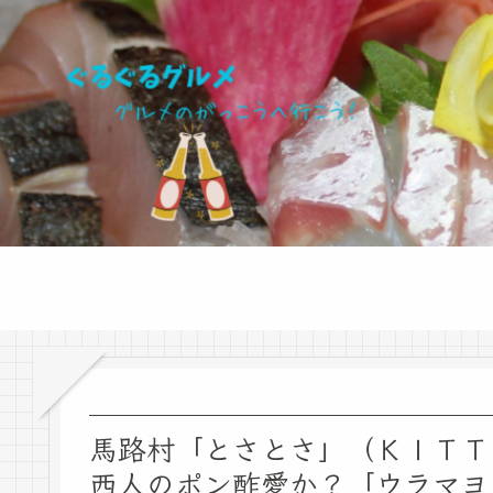
馬路村「とさとさ」（ＫＩＴＴ
西人のポン酢愛か？「ウラマヨ