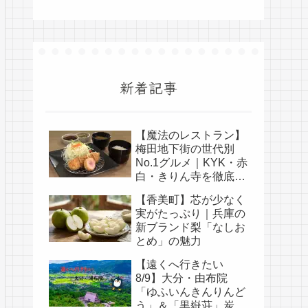
新着記事
【魔法のレストラン】
梅田地下街の世代別
No.1グルメ｜KYK・赤
白・きりん寺を徹底比
較
【香美町】芯が少なく
実がたっぷり｜兵庫の
新ブランド梨「なしお
とめ」の魅力
【遠くへ行きたい
8/9】大分・由布院
「ゆふいんきんりんど
う」＆「黒嶽荘」炭酸