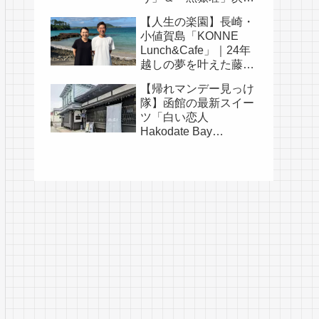
そうめんの涼旅
【人生の楽園】長崎・
小値賀島「KONNE
Lunch&Cafe」｜24年
越しの夢を叶えた藤田
耕司さん夫婦の物語
【帰れマンデー見っけ
隊】函館の最新スイー
ツ「白い恋人
Hakodate Bay
Museum」｜人気メニ
ュー・口コミ・白い恋
人の歴史まとめ