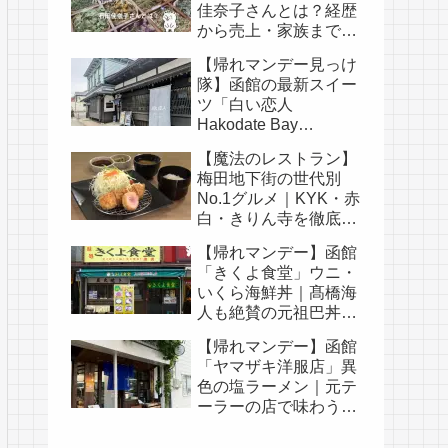
佳奈子さんとは？経歴
から売上・家族まで徹
底解説
【帰れマンデー見っけ
隊】函館の最新スイー
ツ「白い恋人
Hakodate Bay
Museum」｜人気メニ
【魔法のレストラン】
ュー・口コミ・白い恋
梅田地下街の世代別
人の歴史まとめ
No.1グルメ｜KYK・赤
白・きりん寺を徹底比
較
【帰れマンデー】函館
「きくよ食堂」ウニ・
いくら海鮮丼｜髙橋海
人も絶賛の元祖巴丼と
は
【帰れマンデー】函館
「ヤマザキ洋服店」異
色の塩ラーメン｜元テ
ーラーの店で味わう貝
柱の卵かけご飯