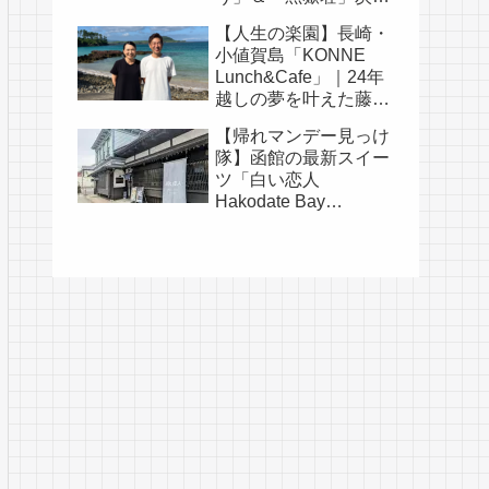
そうめんの涼旅
【人生の楽園】長崎・
小値賀島「KONNE
Lunch&Cafe」｜24年
越しの夢を叶えた藤田
耕司さん夫婦の物語
【帰れマンデー見っけ
隊】函館の最新スイー
ツ「白い恋人
Hakodate Bay
Museum」｜人気メニ
ュー・口コミ・白い恋
人の歴史まとめ