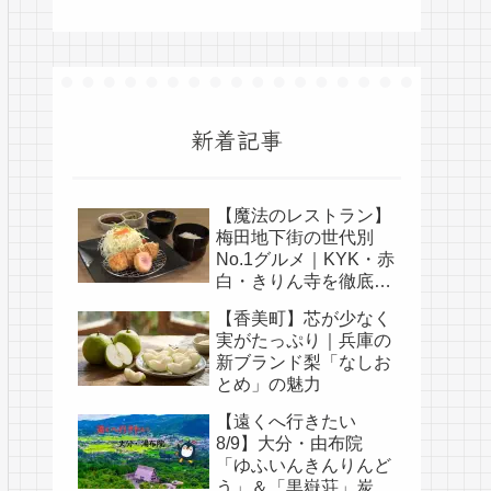
新着記事
【魔法のレストラン】
梅田地下街の世代別
No.1グルメ｜KYK・赤
白・きりん寺を徹底比
較
【香美町】芯が少なく
実がたっぷり｜兵庫の
新ブランド梨「なしお
とめ」の魅力
【遠くへ行きたい
8/9】大分・由布院
「ゆふいんきんりんど
う」＆「黒嶽荘」炭酸