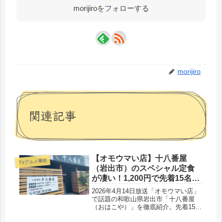
morijiroをフォローする
morijiro
関連記事
【オモウマい店】十八番屋
TVグルメ番組
（岩出市）のスペシャル定食
が凄い！1,200円で先着15名限
定のコスパ最強メニューを徹
2026年4月14日放送「オモウマい店」
底紹介
で話題の和歌山県岩出市「十八番屋
（おはこや）」を徹底紹介。先着15名
限定1,200円のスペシャル定食は唐揚