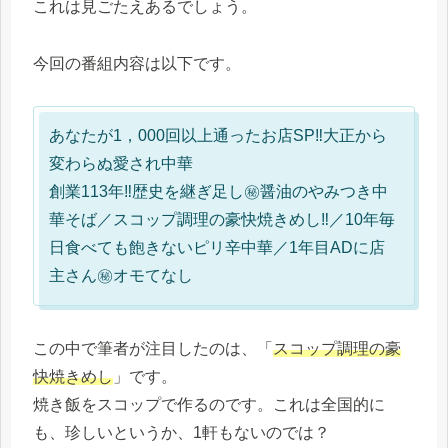
これは見ごたえあるでしょう。
今回の番組内容は以下です。
あなたが1，000回以上通ったお店SP‼大正から
変わらぬ愛され中華
創業113年‼歴史を継ぎ足し㊙醤油のやみつき中
華そば／スコップ調理の豪快焼きめし‼／10年毎
日食べても飽きないピリ辛中華／1年目ADに店
主さん㊙オモてなし
この中で筆者が注目したのは、「
スコップ調理の豪
快焼きめし
」です。
焼き飯をスコップで作るのです。これは全国的に
も、珍しいというか、1軒もないのでは？