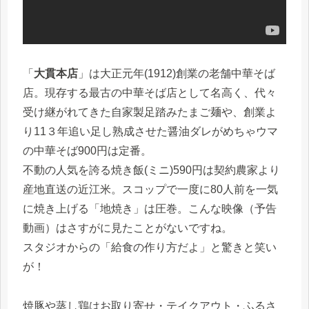
「
大貫本店
」は大正元年(1912)創業の老舗中華そば
店。現存する最古の中華そば店として名高く、代々
受け継がれてきた自家製足踏みたまご麺や、創業よ
り11３年追い足し熟成させた醤油ダレがめちゃウマ
の中華そば900円は定番。
不動の人気を誇る焼き飯(ミニ)590円は契約農家より
産地直送の近江米。スコップで一度に80人前を一気
に焼き上げる「地焼き」は圧巻。こんな映像（予告
動画）はさすがに見たことがないですね。
スタジオからの「給食の作り方だよ」と驚きと笑い
が！
焼豚や蒸し鶏はお取り寄せ・テイクアウト・ふるさ