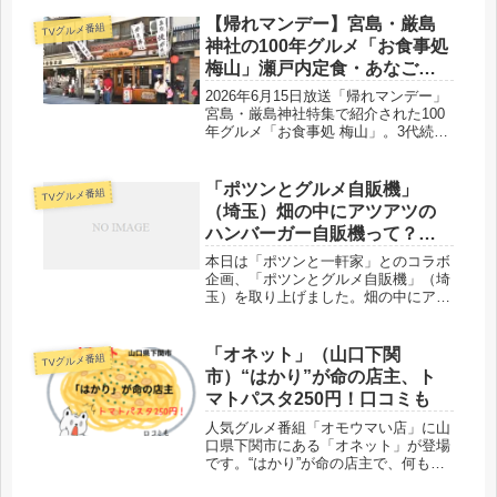
げ・お造り・小鉢9品以上・デザート
まで付いた驚きのコスパ。口コミ・ア
【帰れマンデー】宮島・厳島
TVグルメ番組
クセス・営業時間もまとめました。
神社の100年グルメ「お食事処
梅山」瀬戸内定食・あなご
丼・かき丼を紹介！
2026年6月15日放送「帰れマンデー」
宮島・厳島神社特集で紹介された100
年グルメ「お食事処 梅山」。3代続く
老舗海鮮食堂の瀬戸内定食3,500円・
あなご丼2,300円・かき丼1,580円など
人気メニューの魅力と口コミをご紹介
「ポツンとグルメ自販機」
TVグルメ番組
します。
（埼玉）畑の中にアツアツの
ハンバーガー自販機って？ポ
ツンと一軒家とコラボ
本日は「ポツンと一軒家」とのコラボ
企画、「ポツンとグルメ自販機」（埼
玉）を取り上げました。畑の中にアツ
アツのハンバーガー自販機ってなんで
しょう？興味深い内容で、この自販機
の売上1位を当てるというもの。
「オネット」（山口下関
TVグルメ番組
市）“はかり”が命の店主、ト
マトパスタ250円！口コミも
人気グルメ番組「オモウマい店」に山
口県下関市にある「オネット」が登場
です。“はかり”が命の店主で、何もか
も量を計ってメニューを作るのです。